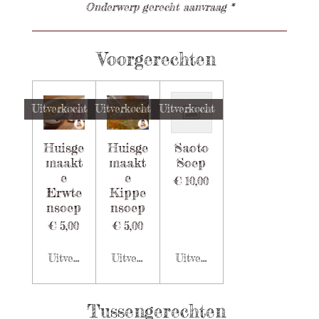
Onderwerp gerecht aanvraag *
Voorgerechten
Uitverkocht
Uitverkocht
Uitverkocht
Huisge
Huisge
Saoto
maakt
maakt
Soep
e
e
€ 10,00
Erwte
Kippe
nsoep
nsoep
€ 5,00
€ 5,00
Uitverkocht
Uitverkocht
Uitverkocht
Tussengerechten