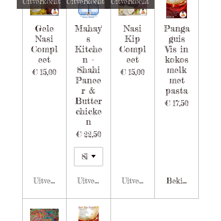
Uitverkocht
Uitverkocht
Uitverkocht
Gele
Mahay'
Nasi
Panga
Nasi
s
Kip
guis
Compl
Kitche
Compl
Vis in
eet
n -
eet
kokos
Shahi
melk
€ 15,00
€ 15,00
Panee
met
r &
pasta
Butter
€ 17,50
chicke
n
€ 22,50
Uitverkocht
Uitverkocht
Uitverkocht
Bekijk details