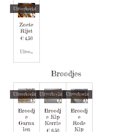
Uitverkocht
Zoete
Rijst
€ 4,50
Uitverkocht
Broodjes
Uitverkocht
Uitverkocht
Uitverkocht
Broodj
Broodj
Broodj
e
e Kip
e
Garna
Kerrie
Rode
len
Kip
€ 6,50