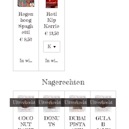
Regen
Roti
boog
Kip
Spagh
Kerrie
etti
€ 13,50
€ 8,50
In winkelwagen
In winkelwagen
Nagerechten
Uitverkocht
Uitverkocht
Uitverkocht
Uitverkocht
COCO
DONU
DUBAI
GULA
NUT
TS
PISTA
B