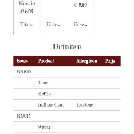
Kerrie
€ 6,50
€ 8,00
Uitverkocht
Uitverkocht
Uitverkocht
Drinken
Soort
Product
Allergieën
Prijs
WARM
Thee
Koffie
Indiase Chai
Lactose
KOUD
Water