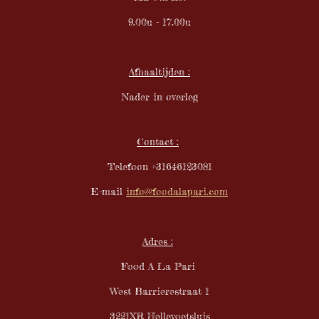
r
9.00u - 17.00u
r
e
n
Afhaaltijden :
Nader in overleg
Contact :
Telefoon +31646123081
E-mail
info@foodalapari.com
Adres :
Food A La Pari
West Barrierestraat 1
3221XR Hellevoetsluis