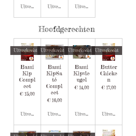
Uitverkocht
Uitverkocht
Uitverkocht
Hoofdgerechten
Uitverkocht
Uitverkocht
Uitverkocht
Uitverkocht
Bami
Bami
Bami
Butter
Kip
KipSa
Kipvle
Chicke
Compl
té
ugel
n
eet
Compl
€ 14,00
€ 17,00
eet
€ 15,00
€ 16,00
Uitverkocht
Uitverkocht
Uitverkocht
Uitverkocht