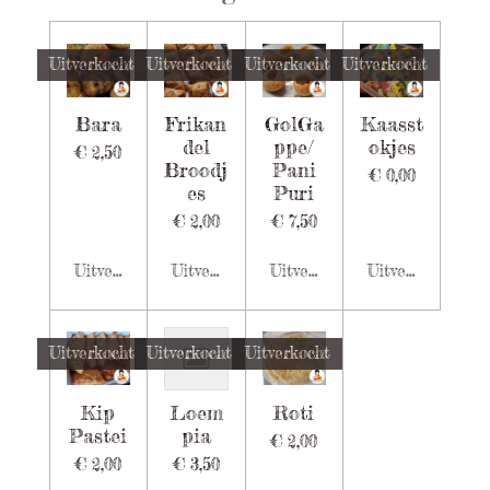
Uitverkocht
Uitverkocht
Uitverkocht
Uitverkocht
Bara
Frikan
GolGa
Kaasst
del
ppe/
okjes
€ 2,50
Broodj
Pani
€ 0,00
es
Puri
€ 2,00
€ 7,50
Uitverkocht
Uitverkocht
Uitverkocht
Uitverkocht
Uitverkocht
Uitverkocht
Uitverkocht
Kip
Loem
Roti
Pastei
pia
€ 2,00
€ 2,00
€ 3,50