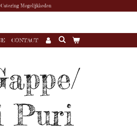
Catering Mogelijkheden
CE
CONTACT
Gappe/
 Puri