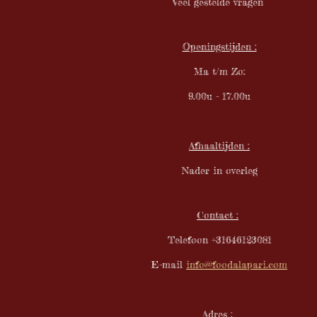
Veel gestelde vragen
t
e
r
Openingstijden :
r
Ma t/m Zo:
e
n
9.00u - 17.00u
Afhaaltijden :
Nader in overleg
Contact :
Telefoon +31646123081
E-mail
info@foodalapari.com
Adres :