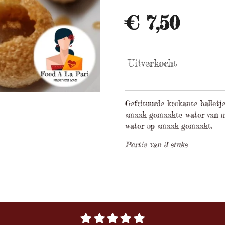
€ 7,50
Uitverkocht
Gefrituurde krokante balletj
smaak gemaakte water van m
water op smaak gemaakt.
Portie van 3 stuks
1
2
3
4
5
S