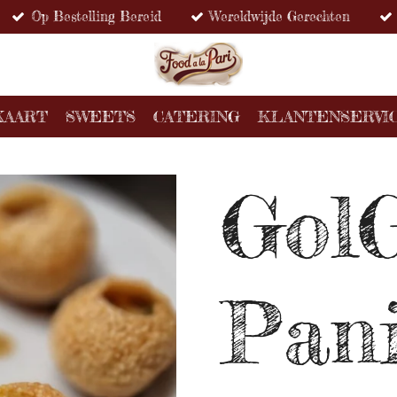
Op Bestelling Bereid
Wereldwijde Gerechten
KAART
SWEETS
CATERING
KLANTENSERVI
Gol
Pani