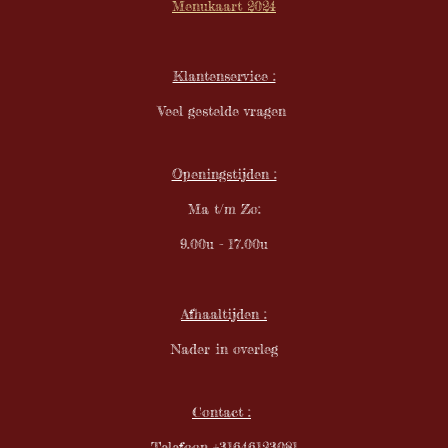
Menukaart 2024
0
5
2
Klantenservice :
6
3
Veel gestelde vragen
1
6
s
Openingstijden :
t
e
Ma t/m Zo:
r
9.00u - 17.00u
r
e
n
Afhaaltijden :
Nader in overleg
Contact :
Telefoon +31646123081