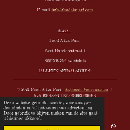
E-mail
info@foodalapari.com
Adres :
Food A La Pari
West Barrierestraat 1
3221XR Hellevoetsluis
(ALLEEN AFHAALADRES)
© 2024 Food A La Pari |
Algemene Voorwaarden
|
KvK 93018894 | NL004993309B04
Deze website gebruikt cookies voor analyse-
Powered by
JouwWeb
doeleinden en/of het tonen van advertenties.
Door gebruik te blijven maken van de site gaat
u hiermee akkoord.