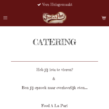
Vers Huisgemaakt
Ga
direct
naar
de
hoofdinhoud
CATERING
Heb jij iets te vieren?
&
Ben jij opzoek naar overheerlijk eten....
Food A La Pari