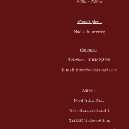
9.00u - 17.00u
Afhaaltijden :
Nader in overleg
Contact :
Telefoon +31646123081
E-mail
info@foodalapari.com
Adres :
Food A La Pari
West Barrierestraat 1
3221XR Hellevoetsluis