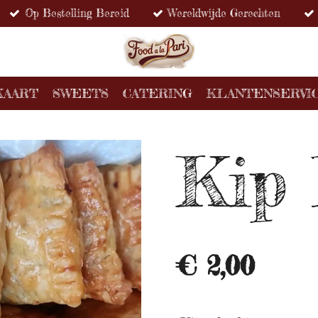
Op Bestelling Bereid
Wereldwijde Gerechten
KAART
SWEETS
CATERING
KLANTENSERVI
Kip 
€ 2,00