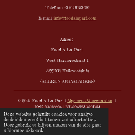
Telefoon +31646123081
E-mail
info@foodalapari.com
Adres :
Food A La Pari
West Barrierestraat 1
3221XR Hellevoetsluis
(ALLEEN AFHAALADRES)
© 2024 Food A La Pari |
Algemene Voorwaarden
|
KvK 93018894 | NL004993309B04
Deze website gebruikt cookies voor analyse-
Powered by
JouwWeb
doeleinden en/of het tonen van advertenties.
Door gebruik te blijven maken van de site gaat
u hiermee akkoord.