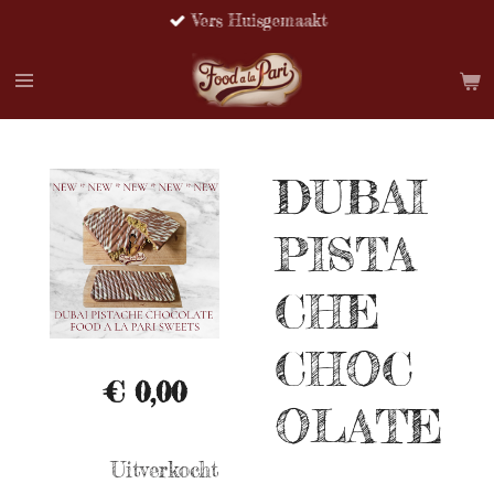
Vers Huisgemaakt
Ga
direct
naar
de
hoofdinhoud
DUBAI
PISTA
CHE
CHOC
€ 0,00
OLATE
Uitverkocht