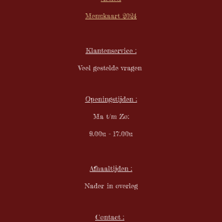
2
m
1
Menukaart 2024
0
5
2
Klantenservice :
6
3
Veel gestelde vragen
1
6
s
Openingstijden :
t
e
Ma t/m Zo:
r
9.00u - 17.00u
r
e
n
Afhaaltijden :
Nader in overleg
Contact :