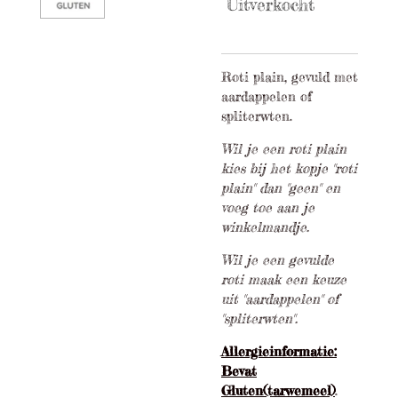
Uitverkocht
Roti plain, gevuld met
aardappelen of
spliterwten.
Wil je een roti plain
kies bij het kopje "roti
plain" dan "geen" en
voeg toe aan je
winkelmandje.
Wil je een gevulde
roti maak een keuze
uit "aardappelen" of
"spliterwten".
Allergieinformatie:
Bevat
Gluten(tarwemeel)
.