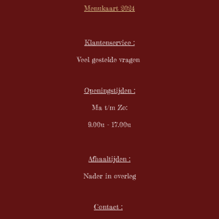
1
Menukaart 2024
0
5
2
Klantenservice :
6
3
Veel gestelde vragen
1
6
s
Openingstijden :
t
e
Ma t/m Zo:
r
9.00u - 17.00u
r
e
n
Afhaaltijden :
Nader in overleg
Contact :