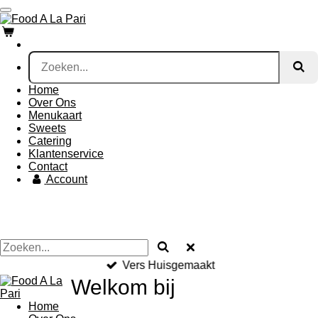
Ga
direct
naar
de
hoofdinhoud
Home
Over Ons
Menukaart
Sweets
Catering
Klantenservice
Contact
Account
Vers Huisgemaakt
Welkom bij
Home