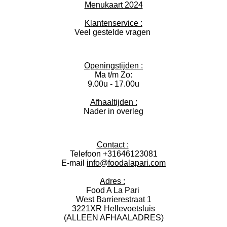
o
r
p
2
Menukaart 2024
k
a
p
1
m
0
Klantenservice :
5
Veel gestelde vragen
2
6
3
1
Openingstijden :
6
Ma t/m Zo:
s
9.00u - 17.00u
t
e
Afhaaltijden :
r
Nader in overleg
r
e
n
Contact :
Telefoon +31646123081
E-mail
info@foodalapari.com
Adres :
Food A La Pari
West Barrierestraat 1
3221XR Hellevoetsluis
(ALLEEN AFHAALADRES)