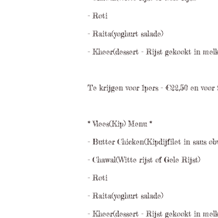
- Roti
- Raita(yoghurt salade)
- Kheer(dessert - Rijst gekookt in melk
Te krijgen voor 1pers - €22,50 en voor 
* Vlees(Kip) Menu *
- Butter Chicken(Kipdijfilet in saus o
- Chawal(Witte rijst of Gele Rijst)
- Roti
- Raita(yoghurt salade)
- Kheer(dessert - Rijst gekookt in melk