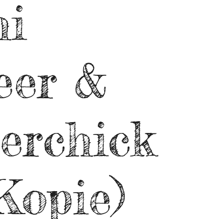
hi
eer &
erchick
Kopie)