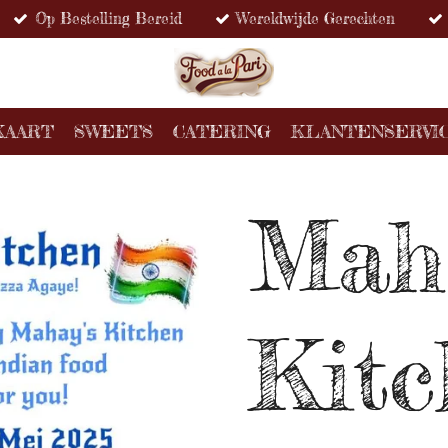
Op Bestelling Bereid
Wereldwijde Gerechten
KAART
SWEETS
CATERING
KLANTENSERVI
Maha
Kitc