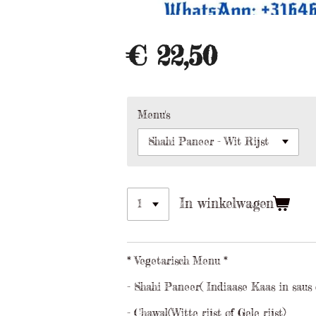
€ 22,50
Menu's
In winkelwagen
* Vegetarisch Menu *
- Shahi Paneer( Indiaase Kaas in saus
- Chawal(Witte rijst of Gele rijst)