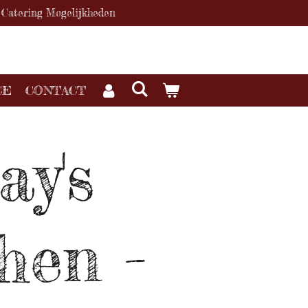
Catering Mogelijkheden
CE
CONTACT
y's
hen -