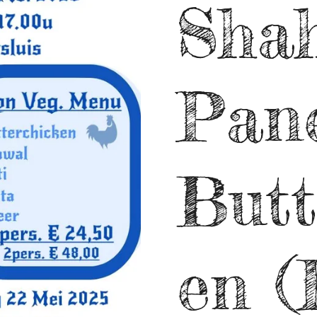
Sha
Pan
Butt
en (