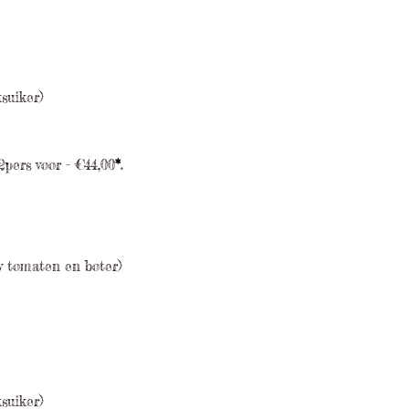
suiker)
2pers voor - €44,00
*
.
bv tomaten en boter)
suiker)